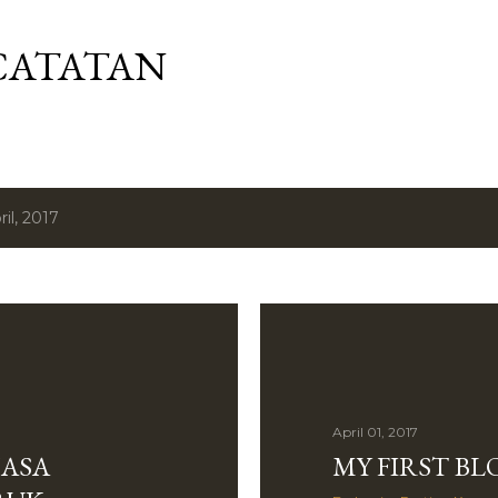
Langsung ke konten utama
CATATAN
il, 2017
April 01, 2017
JASA
MY FIRST BL