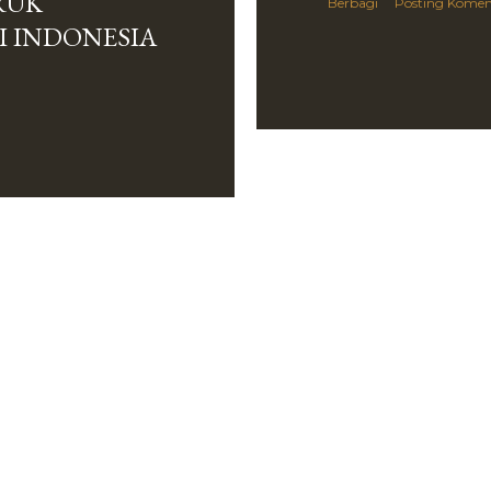
RUK
Berbagi
Posting Komen
I INDONESIA