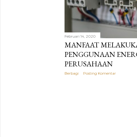
a
n
Februari 14, 2020
MANFAAT MELAKUK
PENGGUNAAN ENERGI
PERUSAHAAN
Berbagi
Posting Komentar