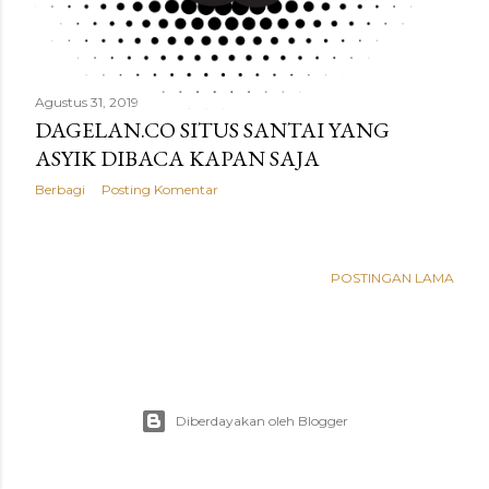
a
n
Agustus 31, 2019
DAGELAN.CO SITUS SANTAI YANG
ASYIK DIBACA KAPAN SAJA
Berbagi
Posting Komentar
POSTINGAN LAMA
Diberdayakan oleh Blogger